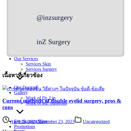
Gallery
Work of Dr. Lin
Work of inZ Surgeons
@inzsurgery
Eye Surgery Blog
Promotions
inZ Surgery
FAQ
Contact Us
Our Services
Services Skin
Services Surgery
เนื้อหาที่เกี่ยวข้อง
Our Doctors
Gallery
Work of Dr. Lin
Current methods of double eyelid surgery, pros &
Work of inZ Surgeons
cons
Eye Surgery Blog
April 18, 2024
November 23, 2023
Uncategorized
Promotions