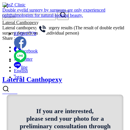
Skip
to
Double eyelid surgery by surgeons are only experienced
Search
Search
content
ophthalmologists for natural-looking beauty.
for:
Lateral Canthopexy
Lateral canthopexy eye surgery results (The result of double eyelid
surgery depends on the individual person)
02-0047778
Share :
facebook
twitter
line
English
ไทย
Lateral Canthopexy
Our Services
Services Skin
If you are interested,
Services Surgery
please send your photo for a
preliminary consultation through
Our Doctors