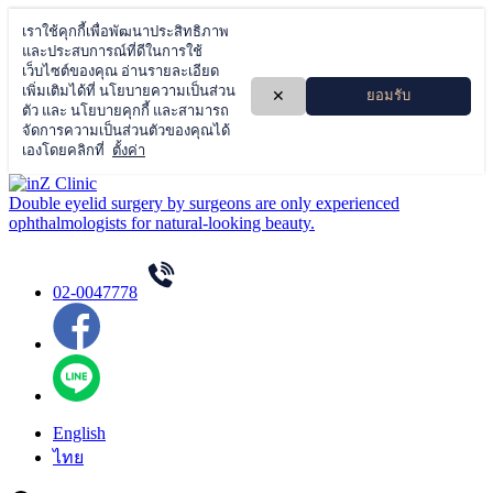
Skip
to
Double eyelid surgery by surgeons are only experienced
content
ophthalmologists for natural-looking beauty.
02-0047778
English
ไทย