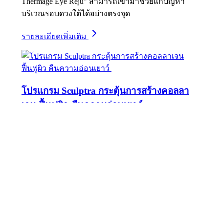
Thermage Eye Reju” สามารถเข้ามาช่วยแก้ปัญหา
บริเวณรอบดวงใต้ได้อย่างตรงจุด
รายละเอียดเพิ่มเติม
โปรแกรม Sculptra กระตุ้นการสร้างคอลลา
เจน ฟื้นฟูผิว คืนความอ่อนเยาว์
กรกฎาคม 3, 2025
กรกฎาคม 3, 2025
บทความ Skin
Sculptra ช่วยฟื้นฟูผิวจากภายใน โดยกระตุ้นการสร้าง
คอลลาเจนในชั้นผิว ช่วยให้ผิวแน่นกระชับ ลดเลือน
ริ้วรอย และปรับคุณภาพผิวให้ดีขึ้นดูเป็นธรรมชาติ
รายละเอียดเพิ่มเติม