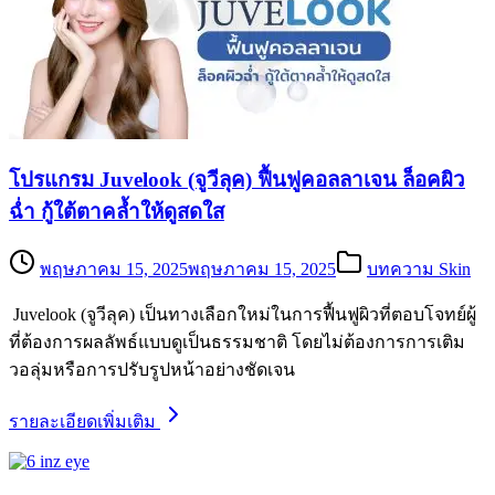
โปรแกรม Juvelook (จูวีลุค) ฟื้นฟูคอลลาเจน ล็อคผิว
ฉ่ำ กู้ใต้ตาคล้ำให้ดูสดใส
พฤษภาคม 15, 2025
พฤษภาคม 15, 2025
บทความ Skin
Juvelook (จูวีลุค) เป็นทางเลือกใหม่ในการฟื้นฟูผิวที่ตอบโจทย์ผู้
ที่ต้องการผลลัพธ์แบบดูเป็นธรรมชาติ โดยไม่ต้องการการเติม
วอลุ่มหรือการปรับรูปหน้าอย่างชัดเจน
รายละเอียดเพิ่มเติม