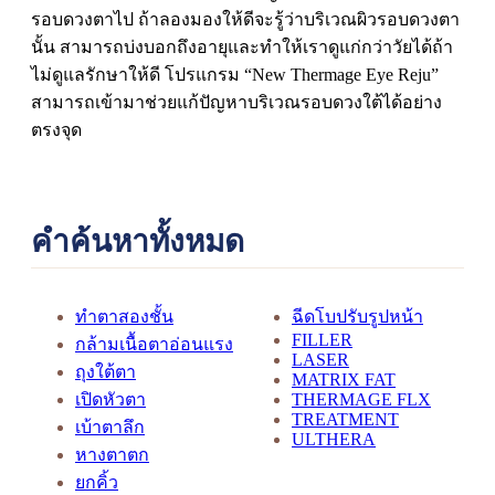
รอบดวงตาไป ถ้าลองมองให้ดีจะรู้ว่าบริเวณผิวรอบดวงตา
นั้น สามารถบ่งบอกถึงอายุและทำให้เราดูแก่กว่าวัยได้ถ้า
ไม่ดูแลรักษาให้ดี โปรแกรม “New Thermage Eye Reju”
สามารถเข้ามาช่วยแก้ปัญหาบริเวณรอบดวงใต้ได้อย่าง
ตรงจุด
คำค้นหาทั้งหมด
ทำตาสองชั้น
ฉีดโบปรับรูปหน้า
FILLER
กล้ามเนื้อตาอ่อนแรง
LASER
ถุงใต้ตา
MATRIX FAT
เปิดหัวตา
THERMAGE FLX
TREATMENT
เบ้าตาลึก
ULTHERA
หางตาตก
ยกคิ้ว