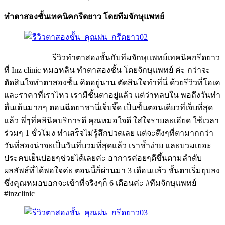
ทำตาสองชั้นเทคนิคกรีดยาว โดยทีมจักษุแพทย์
รีวิวทำตาสองชั้นกับทีมจักษุแพทย์เทคนิคกรีดยาว
ที่ Inz clinic หมอหลิน ทำตาสองชั้น โดยจักษุแพทย์ ค่ะ กว่าจะ
ตัดสินใจทำตาสองชั้น คิดอยู่นาน ตัดสินใจทำที่นี่ ด้วยรีวิวที่โอเค
และราคาที่เราไหว เรามีชั้นตาอยู่แล้ว แต่ว่าหลบใน พอถึงวันทำ
ตื่นเต้นมากๆ ตอนฉีดยาชานี่เจ็บจี๊ด เป็นขั้นตอนเดียวที่เจ็บที่สุด
แล้ว พี่ๆที่คลินิคบริการดี คุณหมอใจดี ใส่ใจรายละเอียด ใช้เวลา
ร่วมๆ 1 ชั่วโมง ทำเสร็จไม่รู้สึกปวดเลย แต่จะตึงๆที่ตามากกว่า
วันที่สองน่าจะเป็นวันที่บวมที่สุดแล้ว เราช้ำง่าย และบวมเยอะ
ประคบเย็นบ่อยๆช่วยได้เลยค่ะ อาการค่อยๆดีขึ้นตามลำดับ
ผลลัพธ์ที่ได้พอใจค่ะ ตอนนี้ก็ผ่านมา 3 เดือนแล้ว ชั้นตาเริ่มยุบลง
ซึ่งคุณหมอบอกจะเข้าที่จริงๆก็ 6 เดือนค่ะ #ทีมจักษุแพทย์
#inzclinic