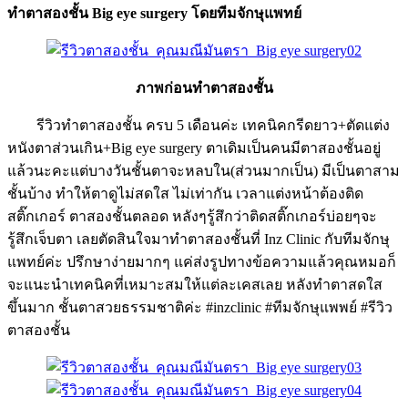
ทำตาสองชั้น Big eye surgery โดยทีมจักษุแพทย์
ภาพก่อนทำตาสองชั้น
รีวิวทำตาสองชั้น ครบ 5 เดือนค่ะ เทคนิคกรีดยาว+ตัดแต่ง
หนังตาส่วนเกิน+Big eye surgery ตาเดิมเป็นคนมีตาสองชั้นอยู่
แล้วนะคะแต่บางวันชั้นตาจะหลบใน(ส่วนมากเป็น) มีเป็นตาสาม
ชั้นบ้าง ทำให้ตาดูไม่สดใส ไม่เท่ากัน เวลาแต่งหน้าต้องติด
สติ๊กเกอร์ ตาสองชั้นตลอด หลังๆรู้สึกว่าติดสติ๊กเกอร์บ่อยๆจะ
รู้สึกเจ็บตา เลยตัดสินใจมาทำตาสองชั้นที่ Inz Clinic กับทีมจักษุ
แพทย์ค่ะ ปรึกษาง่ายมากๆ แค่ส่งรูปทางข้อความแล้วคุณหมอก็
จะแนะนำเทคนิคที่เหมาะสมให้แต่ละเคสเลย หลังทำตาสดใส
ขึ้นมาก ชั้นตาสวยธรรมชาติค่ะ #inzclinic #ทีมจักษุแพพย์ #รีวิว
ตาสองชั้น