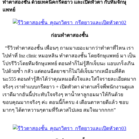
ทำตาสองชั้น ด้วยเทคนิคกรีดยาว และเปิดหัวตา กับทีมจักษุ
แพทย์
ก่อนทำตาสองชั้น
“รีวิวทำตาสองชั้น เพื่อนๆ ถามมาเยอะมากว่าทำตาที่ไหน เรา
ไปทำที่ Inz clinic หมอหลิน ทำตาสองชั้น โดยจักษุแพทย์ มา เป็น
โปรรีวิวโดยทีมจักษุแพทย์ ตอนทำก็ไม่รู้สึกเจ็บนะ แอบเกร็งเกิน
ไปด้วยซ้ำ กลัว แต่ตอนฉีดยาชาก็ไม่ได้เจ็บมากเหมือนที่คิด
นะ555 ตอนทำรู้สึกได้ว่าคุณหมอตั้งใจและใส่ใจรายละเอียดมาก
จริงๆ เราทำแบบกรีดยาว + เปิดหัวตา ผ่าตาเสร็จพี่พนักงานดูแล
เราดีมากอันนี้ประทับใจจริงๆ หาน้ำหาลูกอมมาให้กินด้วย
ขอบคุณมากจริงๆ ค่ะ ตอนนี้ก็ครบ 4 เดือนตาหายดีแล้ว ชอบ
มากๆ ได้ตาหวานๆตามที่รีเควสไปเลย สมใจมากกกก”