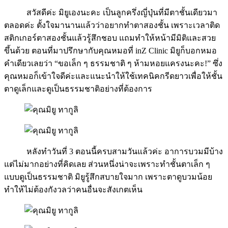
สวัสดีค่ะ มิยูเองนะคะ เป็นลูกครึ่งญี่ปุ่นที่มีตาชั้นเดียวมา
ตลอดค่ะ ตั้งใจมานานแล้วว่าอยากทำตาสองชั้น เพราะเวลาติด
สติกเกอร์ตาสองชั้นแล้วรู้สึกชอบ แถมทำให้หน้ามีมิติและสวย
ขึ้นด้วย ตอนที่มาปรึกษากับคุณหมอที่ inZ Clinic มิยูก็บอกหมอ
คำเดียวเลยว่า “ขอเล็ก ๆ ธรรมชาติ ๆ ห้ามหอยแครงนะคะ!” ซึ่ง
คุณหมอก็เข้าใจดีค่ะและแนะนำให้ใช้เทคนิคกรีดยาวเพื่อให้ชั้น
ตาดูเล็กและดูเป็นธรรมชาติอย่างที่ต้องการ
หลังทำวันที่ 3 ตอนนี้ครบสามวันแล้วค่ะ อาการบวมมีบ้าง
แต่ไม่มากอย่างที่คิดเลย ส่วนหนึ่งน่าจะเพราะทำชั้นตาเล็ก ๆ
แบบดูเป็นธรรมชาติ มิยูรู้สึกสบายใจมาก เพราะตาดูบวมน้อย
ทำให้ไม่ต้องกังวลว่าคนอื่นจะสังเกตเห็น