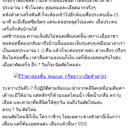
ระยะๆ เพื่อเช็คความเท่ากันของชั้นตา เคสเบลใช้เวลาทำ
ประมาณ 1 ชั่วโมงค่ะ คุณหมอละเอียดมากจริงๆ
หลังทำตาเสร็จทันที ก็จะต้องเข้าไปอีกห้องเพื่อประคบเย็น 15
นาที จะมีเลือดซึมนิดๆ แต่จะค่อยๆหยุดไปเองค่ะ เมื่อประคบ
เสร็จก็กลับบ้านได้
แต่ช้าก่อนน ความเจ็บยังไม่หมดเพียงแค่นั้น เพราะเมื่อยาชา
หมดฤทธิ์ตอนกลับมาถึงบ้านนั้นนนจะเจ็บๆแสบๆเหมือนเวลาเรา
เป็นแผลประมาณ 1 -2 คืน แล้วก็จะค่อยๆหายค่ะ ตาจะตึงๆ ปรือๆ
ลืมไม่ค่อยขึ้น เวลาลืมตามองบนก็เจ็บ แต่ก็ต้องอดทนกันไปค่ะ
เมื่อผ่าตัดเสร็จ อีก 7 วันก็จะนัดตัดไหมค่ะ
ระหว่างวันที่1-7 ก็ปฏิบัติตามข้อแนะนำจากคลีนิคเหมือนเดิมค่า
เค้าจะมีให้อ่าน แต่หลักๆก็ห้ามแผลโดนน้ำ เช็ดน้ำเกลือ คราบ
เลือด และทายาที่คลีนิคให้ทุกวัน จนถึงวันตัดไหมค่ะ
ครบ 7 วัน ตัดไหม
ตอนตัดไหมนี่ก็เจ็บ ใครว่าชิวๆ โดยเฉพาะช่วงหัวตานี่เจ็บกว่า
เพื่อน แต่ก็ต้องอดทนค่ะ เลือกแล้วนี่นา 5555