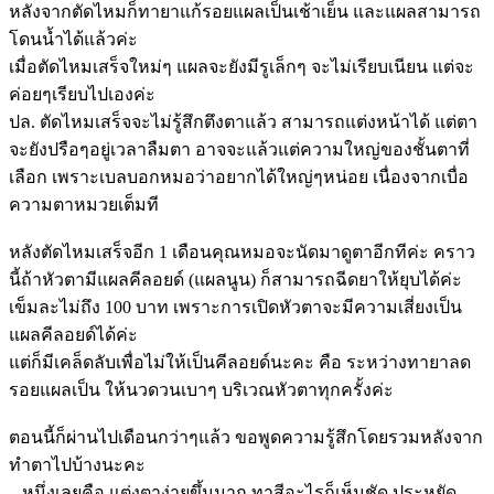
หลังจากตัดไหมก็ทายาแก้รอยแผลเป็นเช้าเย็น และแผลสามารถ
โดนน้ำได้แล้วค่ะ
เมื่อตัดไหมเสร็จใหม่ๆ แผลจะยังมีรูเล็กๆ จะไม่เรียบเนียน แต่จะ
ค่อยๆเรียบไปเองค่ะ
ปล. ตัดไหมเสร็จจะไม่รู้สึกตึงตาแล้ว สามารถแต่งหน้าได้ แต่ตา
จะยังปรือๆอยู่เวลาลืมตา อาจจะแล้วแต่ความใหญ่ของชั้นตาที่
เลือก เพราะเบลบอกหมอว่าอยากได้ใหญ่ๆหน่อย เนื่องจากเบื่อ
ความตาหมวยเต็มที
หลังตัดไหมเสร็จอีก 1 เดือนคุณหมอจะนัดมาดูตาอีกทีค่ะ คราว
นี้ถ้าหัวตามีแผลคีลอยด์ (แผลนูน) ก็สามารถฉีดยาให้ยุบได้ค่ะ
เข็มละไม่ถึง 100 บาท เพราะการเปิดหัวตาจะมีความเสี่ยงเป็น
แผลคีลอยด์ได้ค่ะ
แต่ก็มีเคล็ดลับเพื่อไม่ให้เป็นคีลอยด์นะคะ คือ ระหว่างทายาลด
รอยแผลเป็น ให้นวดวนเบาๆ บริเวณหัวตาทุกครั้งค่ะ
ตอนนี้ก็ผ่านไปเดือนกว่าๆแล้ว ขอพูดความรู้สึกโดยรวมหลังจาก
ทำตาไปบ้างนะคะ
– หนึ่งเลยคือ แต่งตาง่ายขึ้นมาก ทาสีอะไรก็เห็นชัด ประหยัด