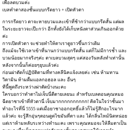
เพื่อลดบวมค่ะ
เบลทำตาสองชั้นแบบกรีดยาว + เปิดหัวตา
การกรีดยาว ตาจะหายบวมและเข้าที่ช้ากว่าแบบกรีดสั้น แต่ผล
ในระยะยาวจะเป๊ะกว่า อีกทั้งยังได้เก็บหนังตาส่วนเกินออกด้วย
ค่ะ
การเปิดหัวตา จะช่วยทำให้ตาเราดูยาวขึ้นกว่าเดิม
ถึงแม้จะใช้เวลาเข้าที่นานกว่าแบบกรีดสั้น แต่ก็ไม่มีการช้ำ และ
บวมน้อยมากจริงๆค่ะ ตาเบลบวมสุดๆ แค่สองวันหลังทำเท่านั้น
หลังจากนั้นก็ค่อยๆยุบแล้วค่ะ
ก่อนผ่าตัดก็ปฏิบัติตามที่ทางคลีนิคแจ้งเลยค่ะ เช่น ห้ามทาน
วิตามิน ห้ามดื่มแอลกอฮอล และ อื่นๆ
ทีนี้พูดถึงระหว่างผ่าตัดบ้างนะคะ
ใครบอกว่าทำตาไม่เจ็บนี่ตีตายเลยนะ สำหรับเบลตอนคุณหมอ
ฉีดยาชาเข้าที่หัวตานี่ เจ็บมากกกกกกกกกก! คิดในใจว่าชั้นมา
ทำอะไรที่นี่ 5555 แต่เมื่อยาชาออกฤทธิ์แล้วก็ไม่รู้สึกอะไรมาก
แล้วค่ะ จะรู้สึกอุ่นๆตอนดูดไขมันที่ตา และ ได้กลิ่นไหม้นิดหน่อย
แต่เราห้ามหลับระหว่างทำนะคะ เพราะคุณหมอจะให้ลืมตาเป็น