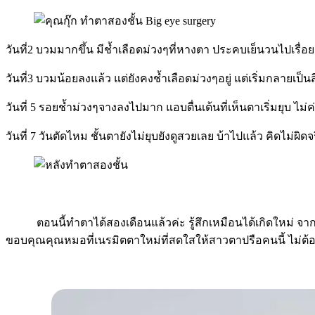
วันที่2 บวมมากขึ้น มีช้ำเลือดม่วงๆที่หางตา ประคบเย็นวนไปเรื่
วันที่3 บวมน้อยลงแล้ว แต่ยังคงช้ำเลือดม่วงๆอยู่ แต่เริ่มกลายเป
วันที่ 5 รอยช้ำม่วงๆจางลงไปมาก แอบตื่นเต้นที่เห็นตาเริ่มยุบ ไม
วันที่ 7 วันตัดไหม ชั้นตายังไม่ยุบยังดูสวยเลย บ้าไปแล้ว คิดไม่ผิดจร
ตอนนี้ทำตาได้สองเดือนแล้วค่ะ รู้สึกเหมือนได้เกิดใหม่ จากส
ขอบคุณคุณหมอที่เนรมิตตาใหม่ที่สดใสให้สาวตาปรือคนนี้ ไม่ต้องด