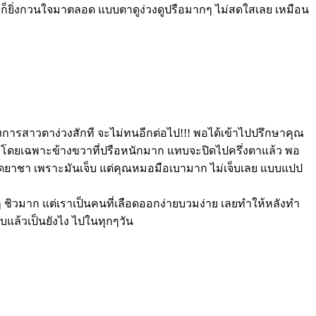
ญหาก็ยิ่งกวนใจมาตลอด แบบตาดูง่วงดูปรือมากๆ ไม่สดใสเลย เหมือน
ลาวงการสาวตาง่วงสักที จะไม่ทนอีกต่อไป!!! พอได้เข้าไปปรึกษาคุณ
รือ โดยเฉพาะข้างขวาที่ปรือหนักมาก แทบจะปิดไปครึ่งตาแล้ว พอ
การฉีดยาชา เพราะมันเจ็บ แต่คุณหมอมือเบามาก ไม่เจ็บเลย แบบแปป
 ชิวมาก แต่เราเป็นคนที่เลือดออกง่ายบวมง่าย เลยทำให้หลังทำ
บแล้วเป็นยังไง ไปในทุกๆวัน