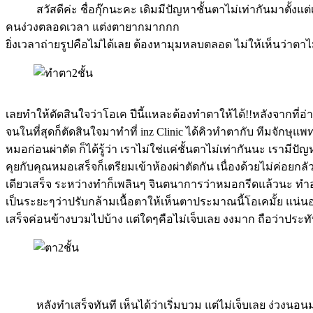
สวัสดีค่ะ ชื่อกุ๊กนะคะ เดิมมีปัญหาชั้นตาไม่เท่ากันมาตั้งแต่เ
คนง่วงตลอดเวลา แต่งตายากมากกก
ยิ่งเวลาถ่ายรูปคือไม่ได้เลย ต้องหามุมหลบตลอด ไม่ให้เห็นว่าตา
เลยทำให้ตัดสินใจว่าโอเค ปีนี้แหละต้องทำตาให้ได้!!หลังจากที
จนในที่สุดก็ตัดสินใจมาทำที่ inz Clinic ได้คิวทำตากับ ทีมจักษุ
หมอก่อนผ่าตัด ก็ได้รู้ว่า เราไม่ใช่แค่ชั้นตาไม่เท่ากันนะ เร
คุยกับคุณหมอเสร็จก็เตรียมเข้าห้องผ่าตัดกัน เนื่องด้วยไม่ค่อยก
เดียวเสร็จ ระหว่างทำก็เพลินๆ จินตนาการว่าหมอกรีดแล้วนะ ทำ
เป็นระยะๆว่าปรับกล้ามเนื้อตาให้เห็นตาประมาณนี้โอเคมั้ย แน่
เสร็จค่อนข้างบวมไปบ้าง แต่ใดๆคือไม่เจ็บเลย งงมาก ถือว่าประ
หลังทำเสร็จทันที เห็นได้ว่าเริ่มบวม แต่ไม่เจ็บเลย ง่วงน