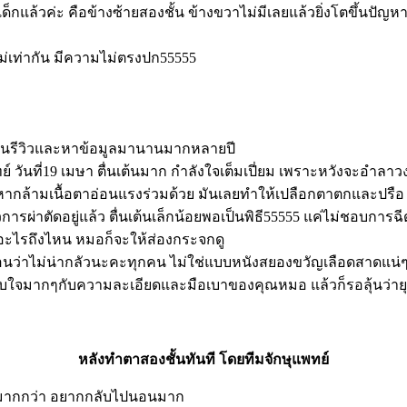
ด็กแล้วค่ะ คือข้างซ้ายสองชั้น ข้างขวาไม่มีเลยแล้วยิ่งโตขึ้นปั
ไม่เท่ากัน มีความไม่ตรงปก55555
่อ่านรีวิวและหาข้อมูลมานานมากหลายปี
แพทย์ วันที่19 เมษา ตื่นเต้นมาก กำลังใจเต็มเปี่ยม เพราะหวังจะอำ
ามีปัญหากล้ามเนื้อตาอ่อนแรงร่วมด้วย มันเลยทำให้เปลือกตาตกและป
ลัวการผ่าตัดอยู่แล้ว ตื่นเต้นเล็กน้อยพอเป็นพิธี55555 แค่ไม่ชอบ
อะไรถึงไหน หมอก็จะให้ส่องกระจกดู
นอนว่าไม่น่ากลัวนะคะทุกคน ไม่ใช่แบบหนังสยองขวัญเลือดสาดแน่ๆ
ทับใจมากๆกับความละเอียดและมือเบาของคุณหมอ แล้วก็รอลุ้นว่ายุ
หลังทำตาสองชั้นทันที โดยทีมจักษุแพทย์
อนมากกว่า อยากกลับไปนอนมาก