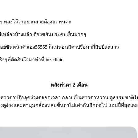
อยๆ ท่องไว้ว่าอยากสวยต้องอดทนค่ะ
็นสีเหลืองบ้างแล้ว ต้องขยันประคบเย็นมากๆ
่ค่อยชินหน้าตัวเอง55555 ก็แน่นอนสิตาปรือมากี่สิบปีล่ะสาว
ิงๆที่ตัดสินใจมาทำที่ inz clinic
หลังทำตา 2 เดือน
าวตาปรือลุคง่วงตลอดเวลา กลายเป็นสาวตาหวาน ดูธรรมชาติไม่โป๊
ูง่วงและหามุมกล้องหลบชั้นตาไม่เท่ากันอีกต่อไป แฮปปี้ที่สุดเลย