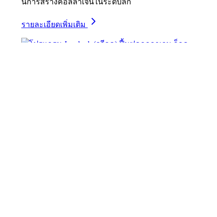
นการสร้างคอลลาเจนในระดับลึก
รายละเอียดเพิ่มเติม
โปรแกรม Juvelook (จูวีลุค) ฟื้นฟูคอลลาเจน
ล็อคผิวฉ่ำ กู้ใต้ตาคล้ำให้ดูสดใส
พฤษภาคม 15, 2025
พฤษภาคม 15, 2025
บทความ Skin
Juvelook (จูวีลุค) เป็นทางเลือกใหม่ในการฟื้นฟูผิวที่
ตอบโจทย์ผู้ที่ต้องการผลลัพธ์แบบดูเป็นธรรมชาติ
โดยไม่ต้องการการเติมวอลุ่มหรือการปรับรูปหน้า
อย่างชัดเจน
รายละเอียดเพิ่มเติม