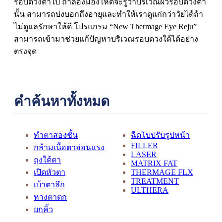
รอบดวงตาไป ถ้าลองมองให้ดีจะรู้ว่าบริเวณผิวรอบดวงตา
นั้น สามารถบ่งบอกถึงอายุและทำให้เราดูแก่กว่าวัยได้ถ้า
ไม่ดูแลรักษาให้ดี โปรแกรม “New Thermage Eye Reju”
สามารถเข้ามาช่วยแก้ปัญหาบริเวณรอบดวงใต้ได้อย่าง
ตรงจุด
คำค้นหาทั้งหมด
ทำตาสองชั้น
ฉีดโบปรับรูปหน้า
FILLER
กล้ามเนื้อตาอ่อนแรง
LASER
ถุงใต้ตา
MATRIX FAT
เปิดหัวตา
THERMAGE FLX
TREATMENT
เบ้าตาลึก
ULTHERA
หางตาตก
ยกคิ้ว