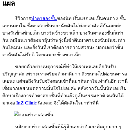
แผล
รีวิวการ
ทำตาสองชั้น
ของนัท เริ่มแรกเลยเป็นคนตา 2 ชั้น
แบบหลบใน ซึ่งตาสองชั้นของนัทมันไม่ค่อยสามัคคีกันเลยค่ะ
บางวันข้างซ้ายเล็ก บางวันข้างขวาเล็ก บางวันตาสองชั้นก็เท่า
กัน เหมือนเราต้องมาลุ้นว่าพรุ่งนี้เช้าตื่นมาตาของฉันมันจะเท่า
กันไหมนะ และยิ่งวันที่เราต้องการความสวยนะ บอกเลยว่าชั้น
ตานัทมันไม่รักดี โดยเฉพาะข้างขวาเนี่ย
ขอยกตัวอย่างเหตุการณ์ที่ทำให้เราเฟลเลยคือวันรับ
ปริญญาค่ะ เพราะเราเตรียมตัวมาดีมาก ถึงขนาดไปต่อขนตารอ
เลยนะ แต่พอถึงวันรับจริงตอนเช้าตื่นมาดันตาไม่เท่ากันอีก เรานี่
เซ็งมากเลย หมดความมั่นใจไปเลยค่ะ หลังจากวันนั้นนัทเลยเริ่ม
ศึกษาเรื่องการทำตาสองชั้นที่ทำแล้วดูเป็นธรรมชาติ จนนัทได้
มาเจอ
InZ Clinic
นี่แหละ จึงได้ตัดสินใจมาทำที่นี่
หลังจากทำตาสองชั้นที่นี่รู้สึกเลยว่าตัวเองคิดถูกมาก ๆ