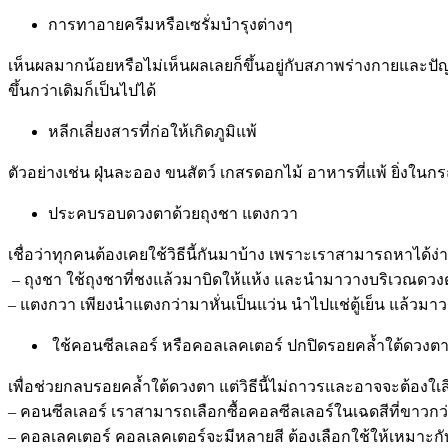
การทาอายครีมหรือเซรั่มบำรุงต่างๆ
เห็นผลมากน้อยหรือไม่เห็นผลเลยก็ขึ้นอยู่กับสภาพร่างกายและปั
ขึ้นกว่าเดิมก็เป็นไปได้
หลีกเลี่ยงสารที่ก่อให้เกิดภูมิแพ้
ตัวอย่างเช่น ฝุ่นละออง ขนสัตว์ เกสรดอกไม้ อาหารที่แพ้ ยิ่งในก
ประคบรอบดวงตาด้วยถุงชา แตงกวา
เชื่อว่าทุกคนต้องเคยใช้วิธีนี้กันมาบ้าง เพราะเราสามารถหาได้ง่าย
– ถุงชา ใช้ถุงชาที่ชงแล้วมาบิดให้แห้ง และนำมาวางบริเวณดวงตา
– แตงกวา เพียงนำแตงกว่ามาหั่นเป็นแว่น นำไปแช่ตู้เย็น แล้ว
ใช้คอนซีลเลอร์ หรือคอลเลคเตอร์ ปกปิดรอยคล้ำใต้ดวงต
เพื่อช่วยกลบรอยคล้ำใต้ดวงตา แต่วิธีนี้ไม่ถาวรและอาจจะต้องใ
– คอนซีลเลอร์ เราสามารถเลือกซื้อคอลซีลเลอร์ในเฉดสีที่ขาวกว่
– คอลเลคเตอร์ คอลเลคเตอร์จะมีหลายสี ต้องเลือกใช้ให้เหมาะกั