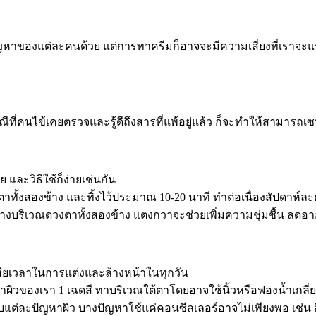
ญหาของแต่ละคนด้วย แต่การทาครีมก็อาจจะมีความเสี่ยงที่เราจะแพ
รณีที่คนไข้เคยตรวจและรู้ดีถึงสารที่แพ้อยู่แล้ว ก็จะทำให้สามารถเ
 และวิธีใช้ก็ง่ายเช่นกัน
ทั้งสองข้าง และทิ้งไว้ประมาณ 10-20 นาที ทำต่อเนื่องสัปดาห์ละค
มาวางบริเวณดวงตาทั้งสองข้าง แตงกวาจะช่วยเพิ่มความชุ่มชื้น ล
า
เสียเวลาในการแต่งและล้างหน้าในทุกวัน
าผิวของเรา 1 เฉดสี ทาบริเวณใต้ตาโดยอาจใช้นิ้วหรือฟองน้ำเกลี่ยเ
บแต่ละปัญหาผิว บางปัญหาใช้แค่คอนซีลเลอร์อาจไม่เพียงพอ เช่น 