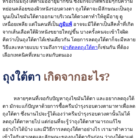
หรือเริ่มมีถุงใต้ตาเมื่ออายุมากขึ้น ซึ่งมักจะเกิดพร้อมๆกับความ
หย่อนคล้อยของผิวหนังรอบดวงตา ถุงใต้ตาจะมีลักษณะเป็นถุง
นูนเป็นไขมันใต้ตาออกมาบริเวณใต้ดวงตาทำให้ดูมีอายุ ดู
เหนื่อยเพลีย แต่ในคนที่เป็น
ภูมิแพ้
อาจจะมีใต้ตาเป็นสีคล้ำที่เกิด
จากเส้นเลือดใต้ผิวหนังขยายใหญ่ขึ้น บางครั้งคนจะเข้าใจผิด
คิดว่าเป็นถุงใต้ตาได้เช่นเดียวกัน โดยการลดถุงใต้ตาก็จะมีหลาย
วิธีและหลายแบบ รวมถึงการ
ผ่าตัดลดถุงใต้ตา
ก็เช่นกัน ที่ต้อง
เลือกเทคนิคที่เหมาะสมกับตนเอง
ถุงใต้ตา
เกิดจากอะไร?
หลายๆคนที่เจอกับปัญหาถุงไขมันใต้ตา และอยากลดถุงใต้
ตา มักจะแก้ปัญหาด้วยการซื้อครีมบำรุงรอบดวงตามาทาเพื่อลด
ถุงใต้ตา ซึ่งนานไปจะรู้ได้เองว่าครีมบำรุงรอบดวงตานั้นไม่ได้
ลดถุงใต้ตาหายไป แต่ก่อนที่จะรู้ว่าถุงใต้ตาสามารถแก้ไข
อย่างไรได้บ้าง และมีวิธีการลดถุงใต้ตาอย่างไร เรามาทำความ
เข้าใจกับสาเหตุและลักษณะของถุงใต้ตากันก่อน ว่าถุงใต้ตาแต่