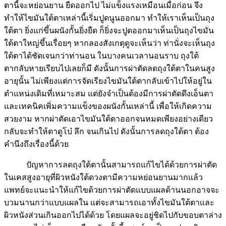
ตานี้จะหย่อนยาน ยืดออกไป ไม่แข็งแรงเหมือนเมื่อก่อน จึง
ทำให้ไขมันใต้ตาเหล่านี้เริ่มปูดนูนออกมา ทำให้เราเห็นเป็นถุง
ใต้ตา ยิ่งแก่ขึ้นผนังกั้นยิ่งยืด ก็ยิ่งจะปูดออกมาเห็นเป็นถุงไขมัน
ใต้ตาใหญ่ขึ้นเรื่อยๆ หากลองสังเกตุดูจะเห็นว่า ท่านั่งจะเห็นถุง
ใต้ตาได้ชัดเจนกว่าท่านอน ในบางคนเวลานอนราบ ถุงใต้
ตากลับหายเรียบไปเลยก็มี ดังนั้นการผ่าตัดลดถุงใต้ตาในคนสูง
อายุนั้น ไม่เพียงแต่การจัดเรียงไขมันใต้ตากลับเข้าไปให้อยู่ใน
ตำแหน่งเดิมที่เหมาะสม แต่ยังจำเป็นต้องมีการผ่าตัดดึงเอ็นตา
และเทคนิคเพิ่มความแข็งของผนังกั้นเหล่านี้ เพื่อให้เกิดความ
สวยงาม หากผ่าตัดเอาไขมันใต้ตาออกจนหมดเพียงอย่างเดียว
กลับจะทำให้ตาดูโบ๋ ลึก จนเกินไป ดังนั้นการลดถุงใต้ตา ต้อง
คำนึงถึงเรื่องนี้ด้วย
ปัญหาการลดถุงใต้ตานั้นสามารถแก้ไขได้ด้วยการผ่าตัด
ในเคสสูงอายุที่ผิวหนังใต้ดวงตามีความหย่อนยานมากแล้ว
แพทย์จะแนะนำให้แก้ไขด้วยการผ่าตัดแบบแผลด้านนอกอาจจะ
บวมนานกว่าแบบแผลใน แต่จะสามารถเอาทั้งไขมันใต้ตาและ
ผิวหนังส่วนเกินออกไปได้ด้วย โดยแผลจะอยู่ชิดไปกับขอบตาล่าง