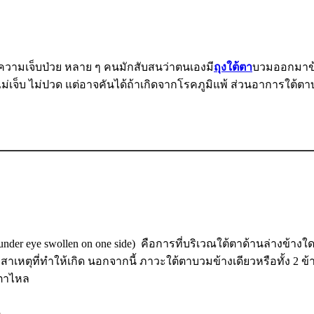
วามเจ็บป่วย หลาย ๆ คนมักสับสนว่าตนเองมี
ถุงใต้ตา
บวมออกมาข้า
่เจ็บ ไม่ปวด แต่อาจคันได้ถ้าเกิดจากโรคภูมิแพ้ ส่วนอาการใต้ตาบวม
nder eye swollen on one side) คือการที่บริเวณใต้ตาด้านล่างข
าเหตุที่ทำให้เกิด นอกจากนี้ ภาวะใต้ตาบวมข้างเดียวหรือทั้ง 2 ข้า
ำตาไหล