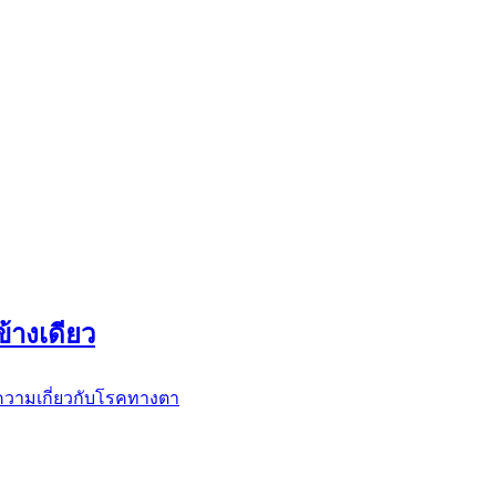
้างเดียว
วามเกี่ยวกับโรคทางตา