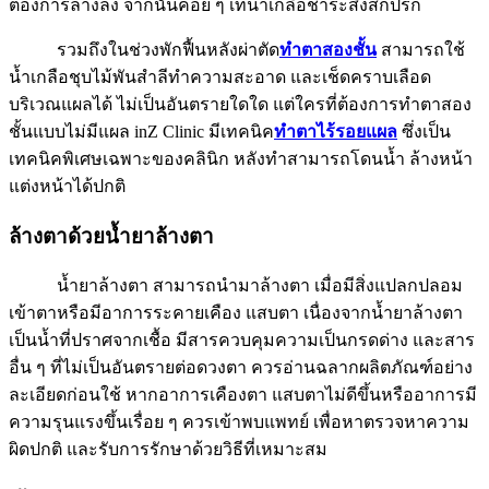
ต้องการล้างลง จากนั้นค่อย ๆ เทน้ำเกลือชำระสิ่งสกปรก
รวมถึงในช่วงพักฟื้นหลังผ่าตัด
ทำตาสองชั้น
สามารถใช้
น้ำเกลือชุบไม้พันสำลีทำความสะอาด และเช็ดคราบเลือด
บริเวณแผลได้ ไม่เป็นอันตรายใดใด แต่ใครที่ต้องการทำตาสอง
ชั้นแบบไม่มีแผล inZ Clinic มีเทคนิค
ทำตาไร้รอยแผล
ซึ่งเป็น
เทคนิคพิเศษเฉพาะของคลินิก หลังทำสามารถโดนน้ำ ล้างหน้า
แต่งหน้าได้ปกติ
ล้างตาด้วยน้ำยาล้างตา
น้ำยาล้างตา สามารถนำมาล้างตา เมื่อมีสิ่งแปลกปลอม
เข้าตาหรือมีอาการระคายเคือง แสบตา เนื่องจากน้ำยาล้างตา
เป็นน้ำที่ปราศจากเชื้อ มีสารควบคุมความเป็นกรดด่าง และสาร
อื่น ๆ ที่ไม่เป็นอันตรายต่อดวงตา ควรอ่านฉลากผลิตภัณฑ์อย่าง
ละเอียดก่อนใช้ หากอาการเคืองตา แสบตาไม่ดีขึ้นหรืออาการมี
ความรุนแรงขึ้นเรื่อย ๆ ควรเข้าพบแพทย์ เพื่อหาตรวจหาความ
ผิดปกติ และรับการรักษาด้วยวิธีที่เหมาะสม